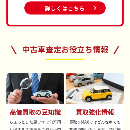
詳しくはこちら
電話・ネットでご予
中古車査定お役立ち情報
約
まずはフリーダイヤルにお電話、
もしくはホームページにてご予約
ください。
出張査定のご希望日時に、ご予約
いたします。
高価買取の豆知識
買取強化情報
ちょっとした裏ワザで何万円
買取りMAXではどんな車でも
愛車を査定
も得する？方法をご紹介☆査
高価買取いたします。特に輸