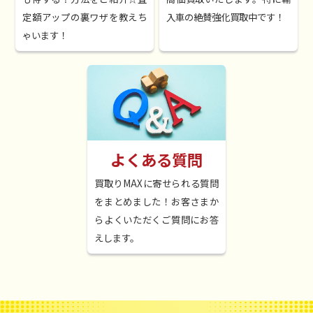
定額アップの裏ワザを教えち
入車の絶賛強化買取中です！
ご希望日時に、スタッフがお伺い
ゃいます！
いたします。年式・走行距離・内装
やエンジンルームなど、車の状態
を確認。お客様のアピールポイン
トもお伺いいたします。
よくある質問
査定額を提示
買取りMAXに寄せられる質問
スタッフの査定をもとに、オーク
をまとめました！お客さまか
ション市場相場価格の最新情報を
らよくいただくご質問にお答
もとにして、査定額を算出し、買
えします。
取金額を即時にお支払いいたしま
す。