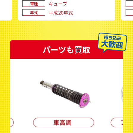
キューブ
キャンター
車種
平成20年式
平成15年式
年式
パーツも買取